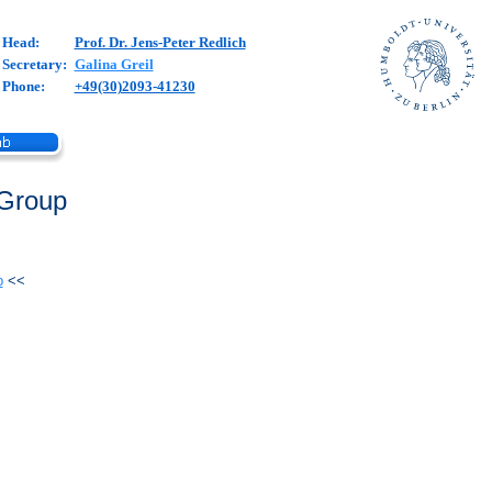
Head:
Prof. Dr. Jens-Peter Redlich
Secretary:
Galina Greil
Phone:
+49(30)2093-41230
 Group
p
<<