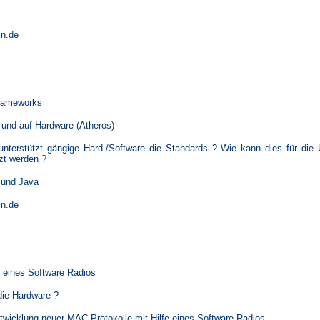
in.de
Frameworks
 und auf Hardware (Atheros)
unterstützt gängige Hard-/Software die Standards ? Wie kann dies für die
zt werden ?
 und Java
in.de
e eines Software Radios
die Hardware ?
wicklung neuer MAC-Protokolle mit Hilfe eines Software Radios