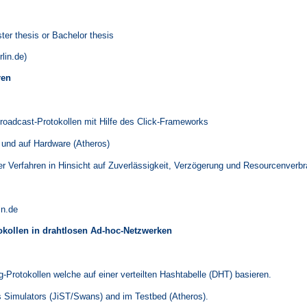
ter thesis or Bachelor thesis
lin.de)
ren
oadcast-Protokollen mit Hilfe des Click-Frameworks
 und auf Hardware (Atheros)
r Verfahren in Hinsicht auf Zuverlässigkeit, Verzögerung und Resourcenverb
in.de
okollen in drahtlosen Ad-hoc-Netzwerken
Protokollen welche auf einer verteilten Hashtabelle (DHT) basieren.
nes Simulators (JiST/Swans) and im Testbed (Atheros).