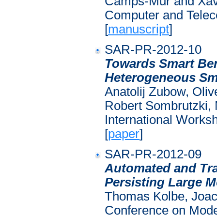
Camps-Mur and Xavie
Computer and Teleco
[
manuscript
]
SAR-PR-2012-10
Towards Smart Berl
Heterogeneous Smar
Anatolij Zubow, Oli
Robert Sombrutzki,
International Works
[
paper
]
SAR-PR-2012-09
Automated and Tra
Persisting Large 
Thomas Kolbe, Joach
Conference on Mode