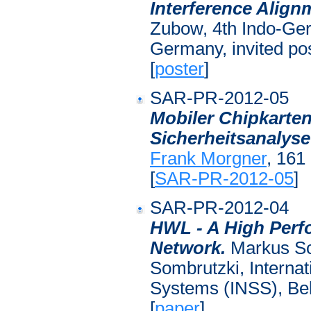
Interference Alig
Zubow, 4th Indo-Ge
Germany, invited pos
[
poster
]
SAR-PR-2012-05
Mobiler Chipkarten
Sicherheitsanalys
Frank Morgner
, 161
[
SAR-PR-2012-05
]
SAR-PR-2012-04
HWL - A High Perf
Network.
Markus Sc
Sombrutzki, Interna
Systems (INSS), Be
[
paper
]